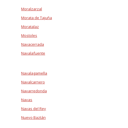
Moralzarzal
Morata de Tajuña
Moratalaz
Mostoles
Navacerrada
Navalafuente
Navalagamella
Navalcarnero
Navarredonda
Navas
Navas del Rey
Nuevo Baztán