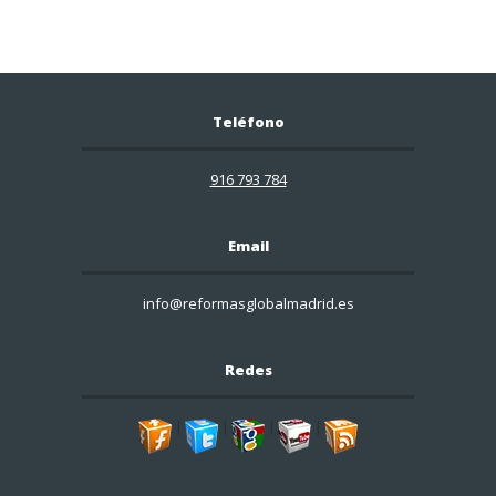
Teléfono
916 793 784
Email
info@reformasglobalmadrid.es
Redes