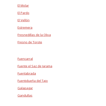
El Molar
El Pardo
El Vellón
Estremera
Fresnedillas de la Oliva
Fresno de Torote
Fuencarral
Fuente el Saz de Jarama
Fuenlabrada
Fuentidueña del Tajo
Galapagar
Gandullas